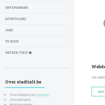
ONTSPANNING
SPORTCLUBS
JOBS
TE KOOP
ONTDEK TIELT
Webde
Uw webs
Over stadtielt.be
MEE
Prive initiatief van
estart.be
Schoolstraat 6
8830 Hooglede