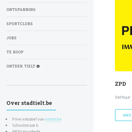
ONTSPANNING
SPORTCLUBS
JOBS
TE KOOP
ONTDEK TIELT
ZPD
Verhuur 
Over stadtielt.be
MEE
Prive initiatief van
estart.be
Schoolstraat 6
8830 Hooglede