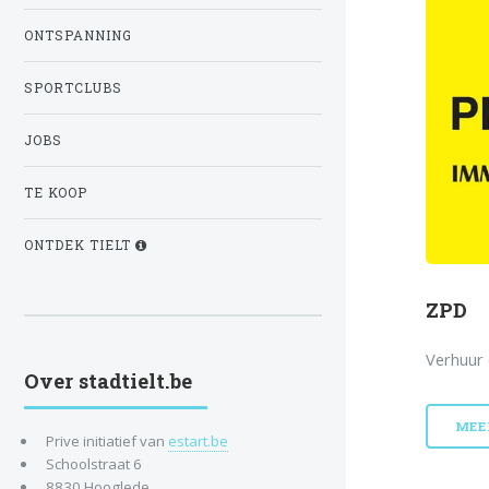
ONTSPANNING
SPORTCLUBS
JOBS
TE KOOP
ONTDEK TIELT
ZPD
Verhuur 
Over stadtielt.be
MEE
Prive initiatief van
estart.be
Schoolstraat 6
8830 Hooglede