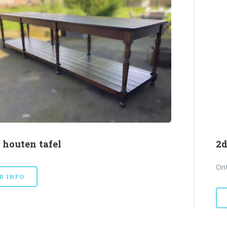
 houten tafel
2d
Ont
R INFO