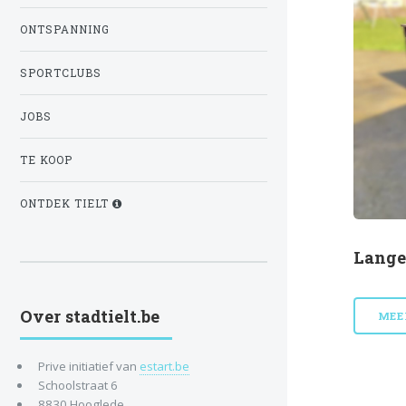
ONTSPANNING
SPORTCLUBS
JOBS
TE KOOP
ONTDEK TIELT
Lange
Over stadtielt.be
MEE
Prive initiatief van
estart.be
Schoolstraat 6
8830 Hooglede