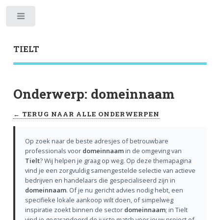
Toggle
TIELT
Onderwerp: domeinnaam
← TERUG NAAR ALLE ONDERWERPEN
Op zoek naar de beste adresjes of betrouwbare
professionals voor
domeinnaam
in de omgeving van
Tielt
? Wij helpen je graag op weg. Op deze themapagina
vind je een zorgvuldig samengestelde selectie van actieve
bedrijven en handelaars die gespecialiseerd zijn in
domeinnaam
. Of je nu gericht advies nodig hebt, een
specifieke lokale aankoop wilt doen, of simpelweg
inspiratie zoekt binnen de sector
domeinnaam
; in Tielt
vind je gegarandeerd de juiste match voor jouw project of