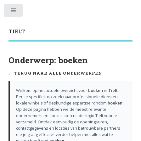
Toggle
TIELT
Onderwerp: boeken
← TERUG NAAR ALLE ONDERWERPEN
Welkom op het actuele overzicht voor
boeken
in
Tielt
.
Ben je specifiek op zoek naar professionele diensten,
lokale winkels of deskundige expertise rondom
boeken
?
Op deze pagina hebben we de meest relevante
ondernemers en specialisten uit de regio Tielt voor je
verzameld. Ontdek eenvoudig de openingsuren,
contactgegevens en locaties van betrouwbare partners
die je graag effectief verder helpen met alles wat te
maken heeft met
boeken
.