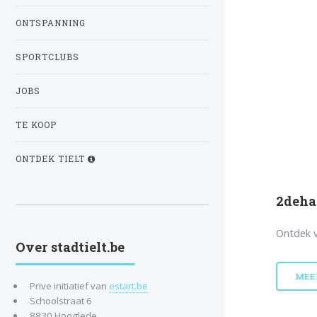
ONTSPANNING
SPORTCLUBS
JOBS
TE KOOP
ONTDEK TIELT
2deha
Ontdek v
Over stadtielt.be
MEE
Prive initiatief van
estart.be
Schoolstraat 6
8830 Hooglede