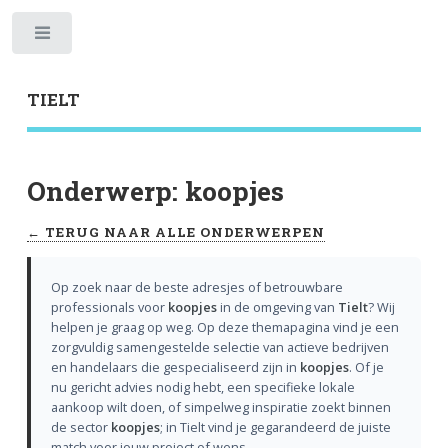
Toggle
TIELT
Onderwerp: koopjes
← TERUG NAAR ALLE ONDERWERPEN
Op zoek naar de beste adresjes of betrouwbare
professionals voor
koopjes
in de omgeving van
Tielt
? Wij
helpen je graag op weg. Op deze themapagina vind je een
zorgvuldig samengestelde selectie van actieve bedrijven
en handelaars die gespecialiseerd zijn in
koopjes
. Of je
nu gericht advies nodig hebt, een specifieke lokale
aankoop wilt doen, of simpelweg inspiratie zoekt binnen
de sector
koopjes
; in Tielt vind je gegarandeerd de juiste
match voor jouw project of wens.